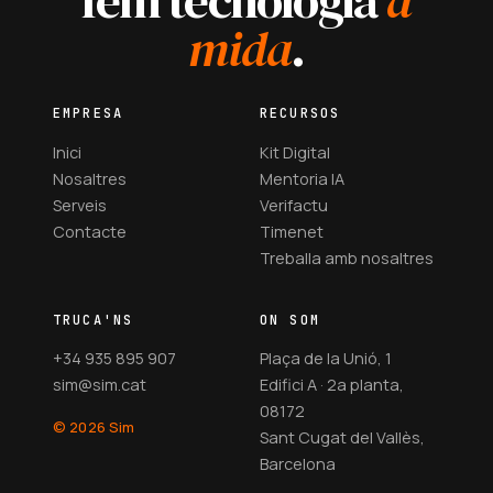
fem tecnologia
a
mida
.
EMPRESA
RECURSOS
Inici
Kit Digital
Nosaltres
Mentoria IA
Serveis
Verifactu
Contacte
Timenet
Treballa amb nosaltres
TRUCA'NS
ON SOM
+34 935 895 907
Plaça de la Unió, 1
sim@sim.cat
Edifici A · 2a planta,
08172
© 2026 Sim
Sant Cugat del Vallès,
Barcelona