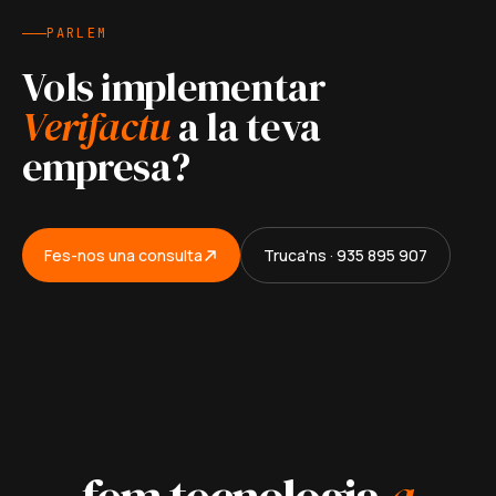
PARLEM
Vols implementar
Verifactu
a la teva
empresa?
Fes-nos una consulta
Truca'ns · 935 895 907